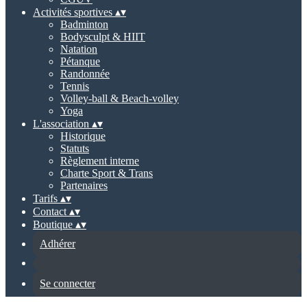
Activités sportives
▴
▾
Badminton
Bodysculpt & HIIT
Natation
Pétanque
Randonnée
Tennis
Volley-ball & Beach-volley
Yoga
L'association
▴
▾
Historique
Statuts
Règlement interne
Charte Sport & Trans
Partenaires
Tarifs
▴
▾
Contact
▴
▾
Boutique
▴
▾
Adhérer
Se connecter