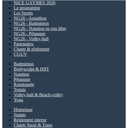
NICE GAYMES 2026
Le programme
Les Sports
NG26 - Aquathon
NG26 - Badminton
NG26 - Natation en eau libre
NG26 - Pétanque
NG26 - Volley-ball
Partenaires
Charte & réglement
CGUV
Badminton
Bodysculpt & HIIT
Natation
Pétanque
Randonnée
Tennis
Volley-ball & Beach-volley
Yoga
Historique
Statuts
Règlement interne
Charte Sport & Trans