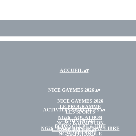
ACCUEIL
▴
▾
NICE GAYMES 2026
▴
▾
NICE GAYMES 2026
LE PROGRAMME
ACTIVITÉS SPORTIVES
▴
▾
LES SPORTS
NG26 - AQUATHON
BADMINTON
NG26 - BADMINTON
BODYSCULPT & HIIT
NG26 - NATATION EN EAU LIBRE
L'ASSOCIATION
▴
▾
NATATION
NG26 - PÉTANQUE